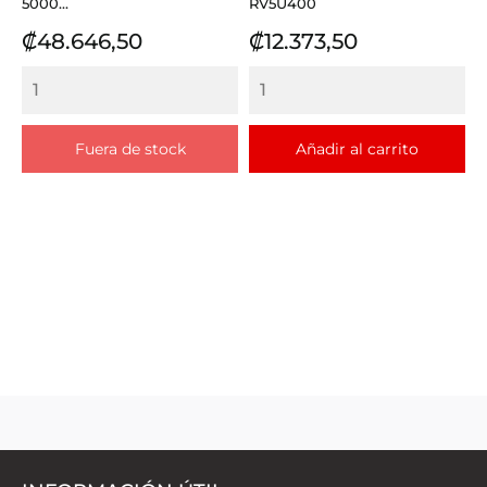
5000...
RV5U400
Precio
Precio
₡48.646,50
₡12.373,50
Fuera de stock
Añadir al carrito