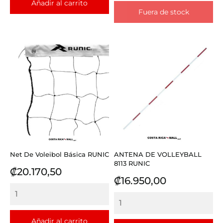
Añadir al carrito
Fuera de stock
Net De Voleibol Básica RUNIC
ANTENA DE VOLLEYBALL
8113 RUNIC
Precio
₡20.170,50
Precio
₡16.950,00
Añadir al carrito