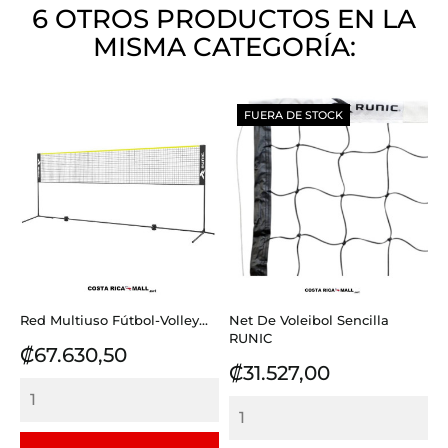
6 OTROS PRODUCTOS EN LA
MISMA CATEGORÍA:
FUERA DE STOCK
Red Multiuso Fútbol-Volley...
Net De Voleibol Sencilla
RUNIC
Precio
₡67.630,50
Precio
₡31.527,00