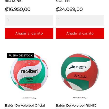
8113 RUNIC
MOLTEN
Precio
Precio
₡16.950,00
₡24.069,00
Añadir al carrito
Añadir al carrito
FUERA DE STOCK
Balón De Voleibol Oficial
Balón De Voleibol RUNIC