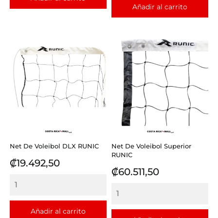
Añadir al carrito
Net De Voleibol DLX RUNIC
Net De Voleibol Superior
RUNIC
Precio
₡19.492,50
Precio
₡60.511,50
Añadir al carrito