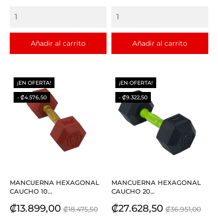
base
Añadir al carrito
Añadir al carrito
¡EN OFERTA!
¡EN OFERTA!
- ₡4.576,50
- ₡9.322,50
MANCUERNA HEXAGONAL
MANCUERNA HEXAGONAL
CAUCHO 10...
CAUCHO 20...
Precio
Precio
Precio
Precio
₡13.899,00
₡27.628,50
₡18.475,50
₡36.951,00