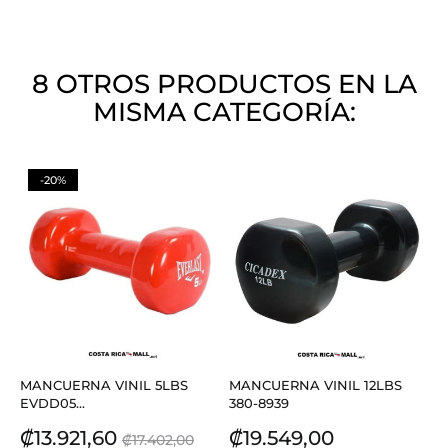
8 OTROS PRODUCTOS EN LA
MISMA CATEGORÍA:
-20%
MANCUERNA VINIL 5LBS
MANCUERNA VINIL 12LBS
EVDD05...
380-8939
Precio
Precio
Precio
₡13.921,60
₡19.549,00
₡17.402,00