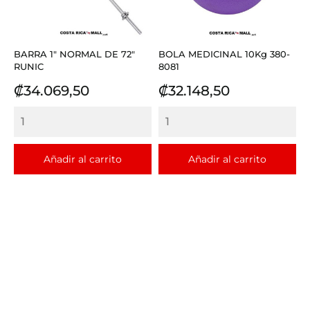
BARRA 1" NORMAL DE 72"
BOLA MEDICINAL 10Kg 380-
RUNIC
8081
Precio
Precio
₡34.069,50
₡32.148,50
Añadir al carrito
Añadir al carrito