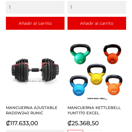
base
base
Añadir al carrito
Añadir al carrito
MANCUERNA AJUSTABLE
MANCUERNA KETTLEBELL
RAD0W240 RUNIC
YUNT170 EXCEL
Precio
Precio
₡117.633,00
₡25.368,50