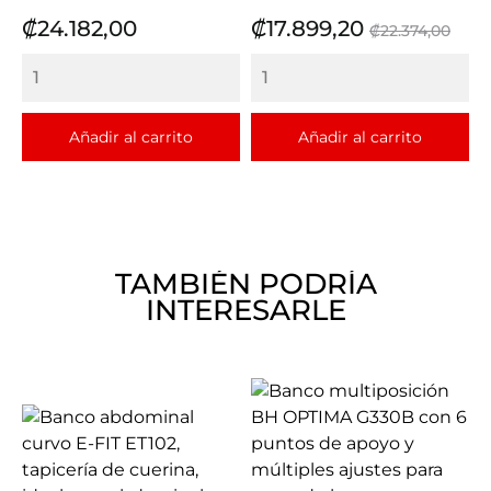
Precio
Precio
Precio
₡24.182,00
₡17.899,20
₡22.374,00
base
Añadir al carrito
Añadir al carrito
TAMBIÉN PODRÍA
INTERESARLE