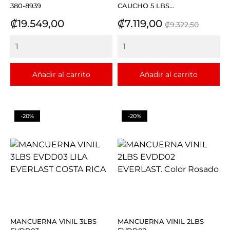
380-8939
CAUCHO 5 LBS...
Precio
Precio
Precio
₡19.549,00
₡7.119,00
₡9.322,50
base
Añadir al carrito
Añadir al carrito
-20%
-20%
MANCUERNA VINIL 3LBS
MANCUERNA VINIL 2LBS