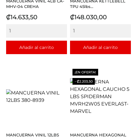
MANCUERNA VINIL 4LB CA-
MANCUERNA KETTLEBELL
MHV-04 CREHA
TPU 45lbs...
Precio
Precio
₡14.633,50
₡148.030,00
Añadir al carrito
Añadir al carrito
¡EN OFERTA!
- ₡2.203,50
MANCUERNA VINIL 12LBS
MANCUERNA HEXAGONAL