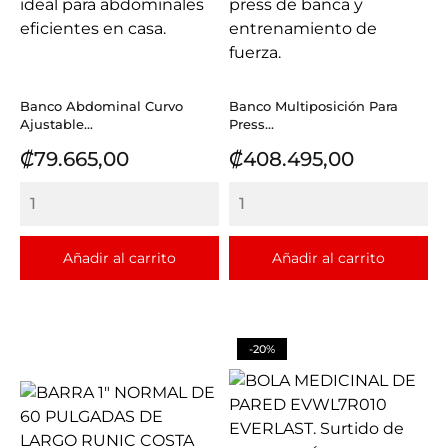
Banco Abdominal Curvo
Banco Multiposición Para
Ajustable...
Press...
Precio
Precio
₡79.665,00
₡408.495,00
Añadir al carrito
Añadir al carrito
-20%