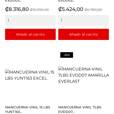
EVDD03...
EVDD02...
Precio
Precio
Precio
Precio
₡8.316,80
₡5.424,00
₡10.396,00
₡6.780,00
base
base
Añadir al carrito
Añadir al carrito
-20%
MANCUERNA VINIL 15 LBS
MANCUERNA VINIL 7LBS
YUNT163...
EVDD07...