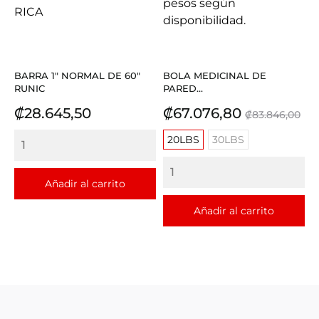
BARRA 1" NORMAL DE 60"
BOLA MEDICINAL DE
RUNIC
PARED...
Precio
Precio
Precio
₡28.645,50
₡67.076,80
₡83.846,00
base
20LBS
30LBS
Añadir al carrito
Añadir al carrito