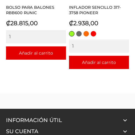
BOLSO PARA BALONES
INFLADOR SENCILLO 317-
RBB600 RUNIC
3758 PIONEER
Precio
Precio
₡28.815,00
₡2.938,00
VERDE
GRIS
NARANJA
ROJO
CLARO
Añadir al carrito
Añadir al carrito

INFORMACIÓN ÚTIL

SU CUENTA