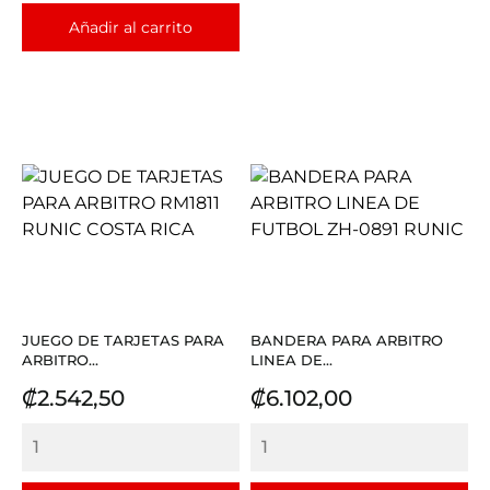
Añadir al carrito
JUEGO DE TARJETAS PARA
BANDERA PARA ARBITRO
ARBITRO...
LINEA DE...
Precio
Precio
₡2.542,50
₡6.102,00