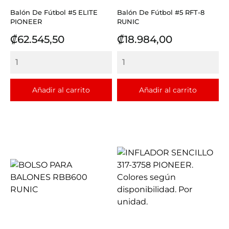
Balón De Fútbol #5 ELITE
Balón De Fútbol #5 RFT-8
PIONEER
RUNIC
Precio
Precio
₡62.545,50
₡18.984,00
Añadir al carrito
Añadir al carrito