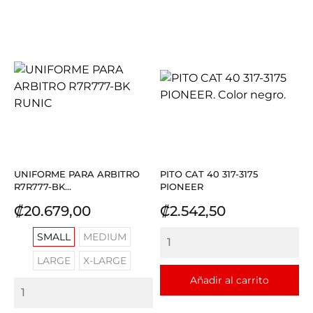
UNIFORME PARA ARBITRO
PITO CAT 40 317-3175
R7R777-BK...
PIONEER
Precio
Precio
₡20.679,00
₡2.542,50
SMALL
MEDIUM
LARGE
X-LARGE
Añadir al carrito