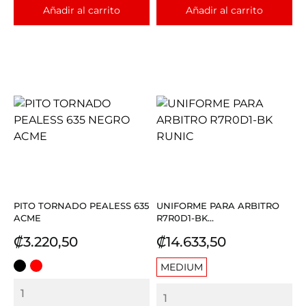
Añadir al carrito
Añadir al carrito
PITO TORNADO PEALESS 635
UNIFORME PARA ARBITRO
ACME
R7R0D1-BK...
Precio
Precio
₡3.220,50
₡14.633,50
MEDIUM
NEGRO
ROJO