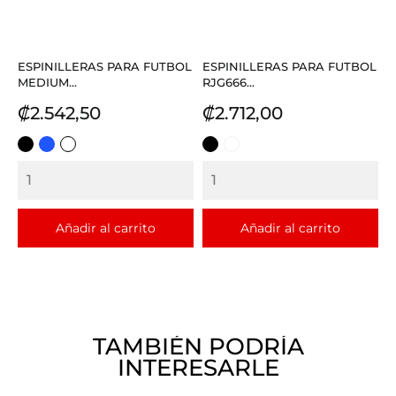
ESPINILLERAS PARA FUTBOL
ESPINILLERAS PARA FUTBOL
MEDIUM...
RJG666...
Precio
Precio
₡2.542,50
₡2.712,00
NEGRO
AZUL
BLANCO
NEGRO
BLANCO
REY
Añadir al carrito
Añadir al carrito
TAMBIÉN PODRÍA
INTERESARLE