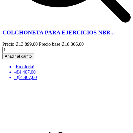
COLCHONETA PARA EJERCICIOS NBR...
Precio
₡13.899,00
Precio base
₡18.306,00
Añadir al carrito
¡En oferta!
-₡4.407,00
- ₡4.407,00