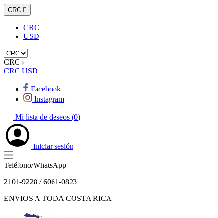
CRC

CRC
USD
CRC
CRC
USD
Facebook
Instagram
Mi lista de deseos (
0
)
Iniciar sesión
Teléfono/WhatsApp
2101-9228 / 6061-0823
ENVIOS A TODA COSTA RICA