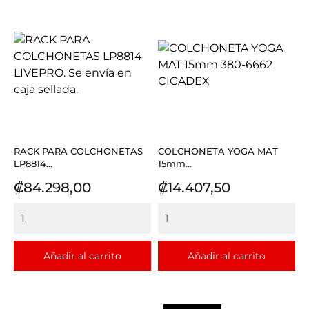
RACK PARA COLCHONETAS
COLCHONETA YOGA MAT
LP8814...
15mm...
Precio
Precio
₡84.298,00
₡14.407,50
Añadir al carrito
Añadir al carrito