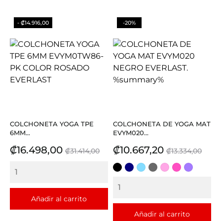
- ₡14.916,00
-20%
COLCHONETA YOGA TPE
COLCHONETA DE YOGA MAT
6MM...
EVYM020...
Precio
Precio
Precio
Precio
₡16.498,00
₡10.667,20
₡31.414,00
₡13.334,00
base
base
NEGRO
AZUL
CELESTE
GRIS
ROSADO
FUCSIA
LILA
Añadir al carrito
Añadir al carrito