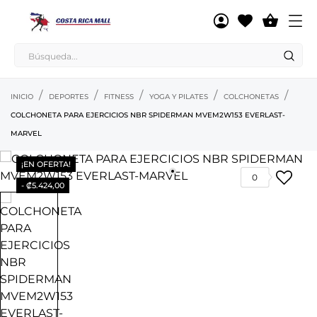

INICIO
DEPORTES
FITNESS
YOGA Y PILATES
COLCHONETAS
COLCHONETA PARA EJERCICIOS NBR SPIDERMAN MVEM2W153 EVERLAST-
MARVEL
¡EN OFERTA!
0
- ₡5.424,00