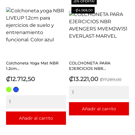
¡EN OFERTA!
- ₡4.068,00
Colchoneta Yoga Mat NBR
COLCHONETA PARA
1.2cm...
EJERCICIOS NBR...
Precio
Precio
Precio
₡12.712,50
₡13.221,00
₡17.289,00
base
VERDE
AZUL
CLARO
REY
Añadir al carrito
Añadir al carrito