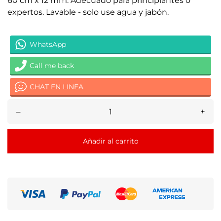
60 cm x 12 mm.
Adecuado para principiantes o
expertos.
Lavable - solo use agua y jabón.
WhatsApp
Call me back
CHAT EN LINEA
–
+
Añadir al carrito