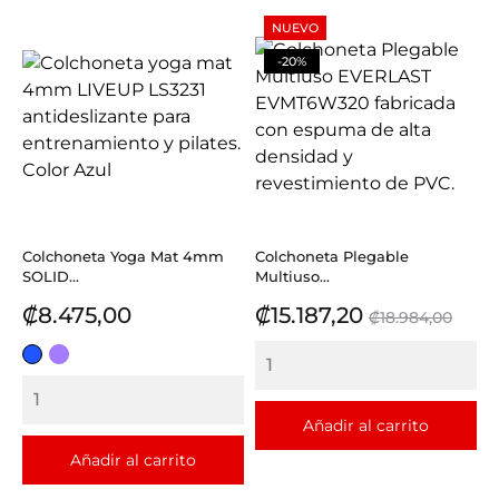
NUEVO
-20%
Colchoneta Yoga Mat 4mm
Colchoneta Plegable
SOLID...
Multiuso...
Precio
Precio
Precio
₡8.475,00
₡15.187,20
₡18.984,00
base
AZUL
LILA
REY
Añadir al carrito
Añadir al carrito