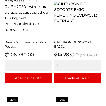
Banco Multifuncional Para
CINTURÓN DE SOPORTE
Pesas...
BAJO...
Precio
Precio
Precio
₡206.790,00
₡14.283,20
₡17.854,00
base
Añadir al carrito
Añadir al carrito
-20%
-20%