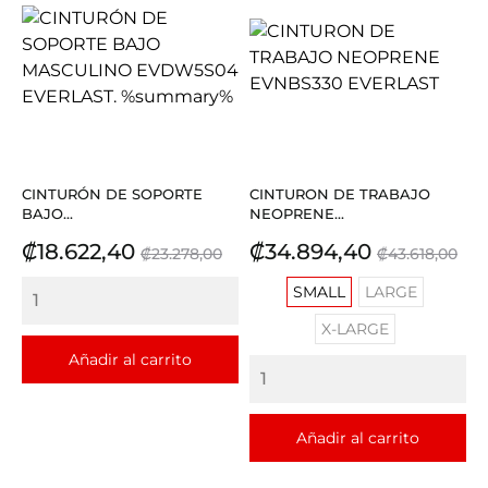
CINTURÓN DE SOPORTE
CINTURON DE TRABAJO
BAJO...
NEOPRENE...
Precio
Precio
Precio
Precio
₡18.622,40
₡34.894,40
₡23.278,00
₡43.618,00
base
base
SMALL
LARGE
X-LARGE
Añadir al carrito
Añadir al carrito