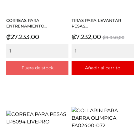
CORREAS PARA
TIRAS PARA LEVANTAR
ENTRENAMIENTO...
PESAS...
Precio
Precio
Precio
₡27.233,00
₡7.232,00
₡9.040,00
base
Fuera de stock
Añadir al carrito