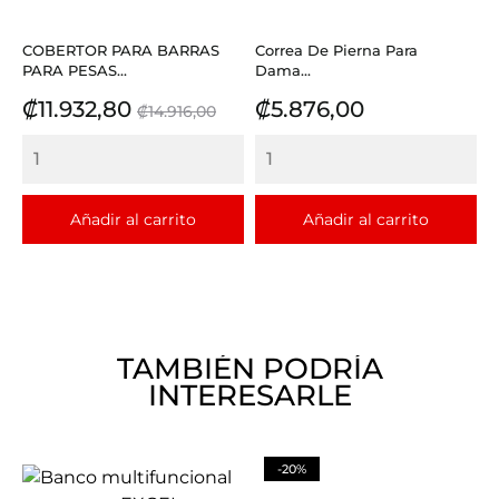
COBERTOR PARA BARRAS
Correa De Pierna Para
PARA PESAS...
Dama...
Precio
Precio
Precio
₡11.932,80
₡5.876,00
₡14.916,00
base
Añadir al carrito
Añadir al carrito
TAMBIÉN PODRÍA
INTERESARLE
-20%