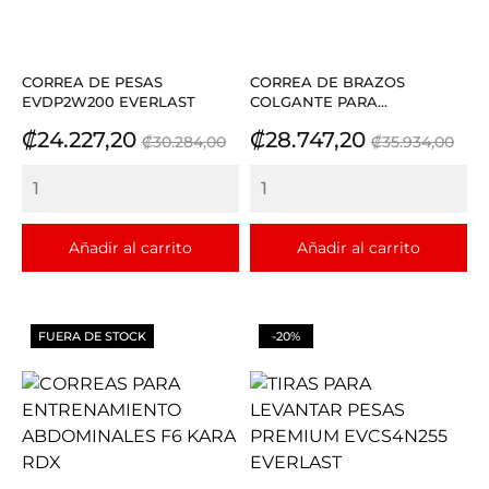
CORREA DE PESAS
CORREA DE BRAZOS
EVDP2W200 EVERLAST
COLGANTE PARA...
Precio
Precio
Precio
Precio
₡24.227,20
₡28.747,20
₡30.284,00
₡35.934,00
base
base
Añadir al carrito
Añadir al carrito
FUERA DE STOCK
-20%