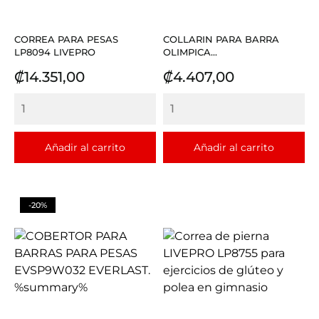
CORREA PARA PESAS
COLLARIN PARA BARRA
LP8094 LIVEPRO
OLIMPICA...
Precio
Precio
₡14.351,00
₡4.407,00
Añadir al carrito
Añadir al carrito
-20%