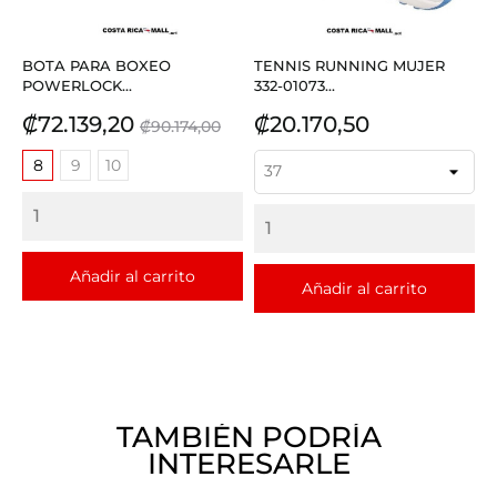
BOTA PARA BOXEO
TENNIS RUNNING MUJER
POWERLOCK...
332-01073...
Precio
Precio
Precio
₡72.139,20
₡20.170,50
₡90.174,00
base
8
9
10
Añadir al carrito
Añadir al carrito
TAMBIÉN PODRÍA
INTERESARLE