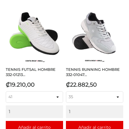
TENNIS FUTSAL HOMBRE
TENNIS RUNNING HOMBRE
332-01213...
332-01047...
Precio
Precio
₡19.210,00
₡22.882,50
Añadir al carrito
Añadir al carrito