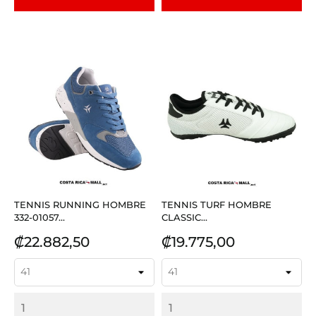
TENNIS RUNNING HOMBRE
TENNIS TURF HOMBRE
332-01057...
CLASSIC...
Precio
Precio
₡22.882,50
₡19.775,00