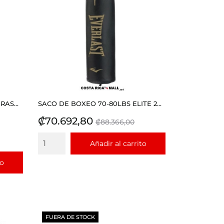
AS...
SACO DE BOXEO 70-80LBS ELITE 2...
Precio
Precio
₡70.692,80
₡88.366,00
base
Añadir al carrito
to
FUERA DE STOCK