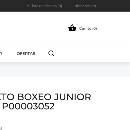
Mi lista de deseos (
0
)
Iniciar sesión

Carrito (0)
R
OFERTAS
ETO BOXEO JUNIOR
 P00003052
0