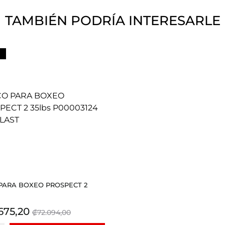
TAMBIÉN PODRÍA INTERESARLE
PARA BOXEO PROSPECT 2
io
Precio
675,20
₡72.094,00
base