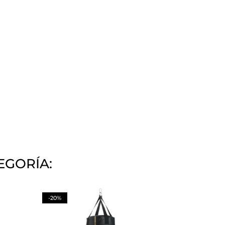
EGORÍA:
-20%