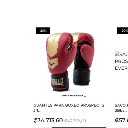
-20%
-20%
GUANTES PARA BOXEO PROSPECT 2
SACO 
JR...
35lbs...
Precio
Precio
Prec
₡34.713,60
₡57.
₡43.392,00
base