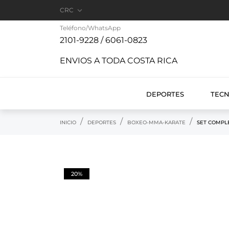

CRC
Teléfono/WhatsApp
2101-9228 / 6061-0823
ENVIOS A TODA COSTA RICA
DEPORTES
TEC
INICIO
DEPORTES
BOXEO-MMA-KARATE
SET COMPL
20%