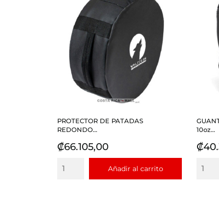
PROTECTOR DE PATADAS
GUANT
REDONDO...
10oz...
Precio
Prec
₡66.105,00
₡40.
Añadir al carrito