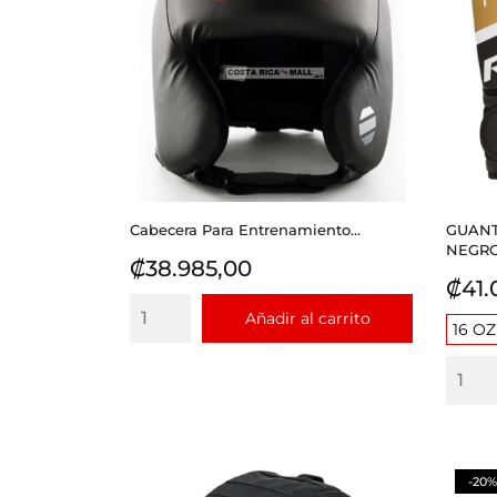
Cabecera Para Entrenamiento...
GUANT
NEGR
Precio
₡38.985,00
Prec
₡41.
Añadir al carrito
16 OZ
-20%