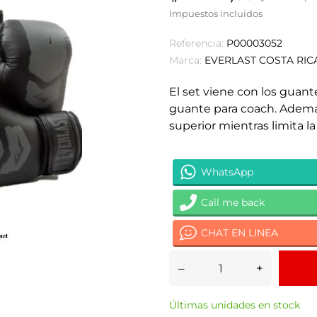
Impuestos incluidos
Referencia:
P00003052
Marca:
EVERLAST COSTA RIC
El set viene con los guan
guante para coach.
Además
superior mientras limita la
WhatsApp
Call me back
CHAT EN LINEA
–
+
Últimas unidades en stock