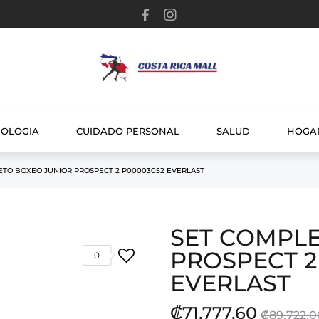
NOLOGIA
CUIDADO PERSONAL
SALUD
HOGA
ETO BOXEO JUNIOR PROSPECT 2 P00003052 EVERLAST
SET COMPL
PROSPECT 2
0
EVERLAST
₡71.777,60
₡89.722,0