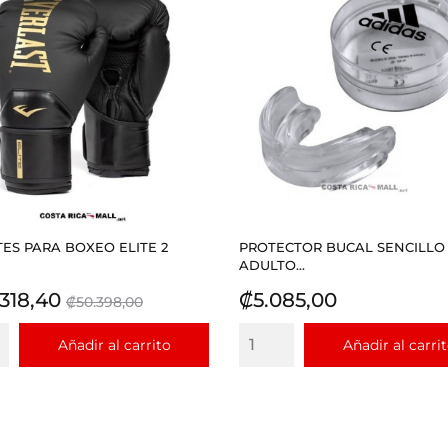
ES PARA BOXEO ELITE 2
PROTECTOR BUCAL SENCILLO
ADULTO...
io
Precio
Precio
318,40
₡5.085,00
₡50.398,00
base
Añadir al carrito
Añadir al carri