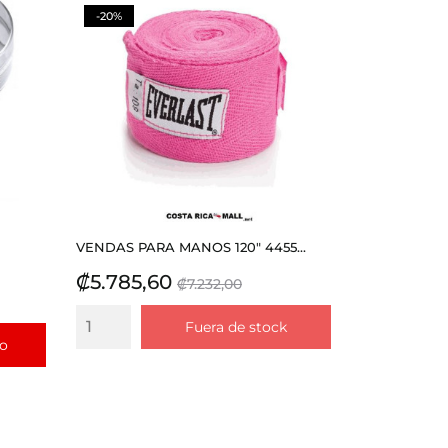
-20%
VENDAS PARA MANOS 120" 4455...
Precio
Precio
₡5.785,60
₡7.232,00
base
Fuera de stock
to