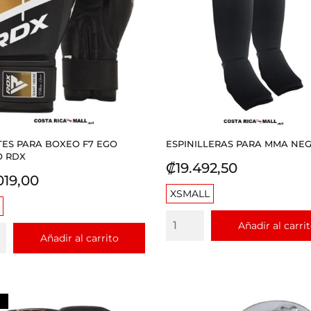
ES PARA BOXEO F7 EGO
ESPINILLERAS PARA MMA NEGR
O RDX
Precio
₡19.492,50
io
019,00
XSMALL
Añadir al carri
Añadir al carrito