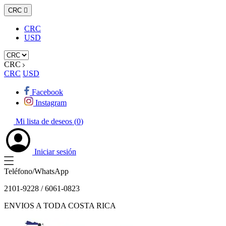
CRC

CRC
USD
CRC
CRC
USD
Facebook
Instagram
Mi lista de deseos (
0
)
Iniciar sesión
Teléfono/WhatsApp
2101-9228 / 6061-0823
ENVIOS A TODA COSTA RICA