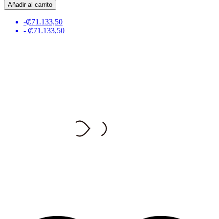
Añadir al carrito
-₡71.133,50
- ₡71.133,50