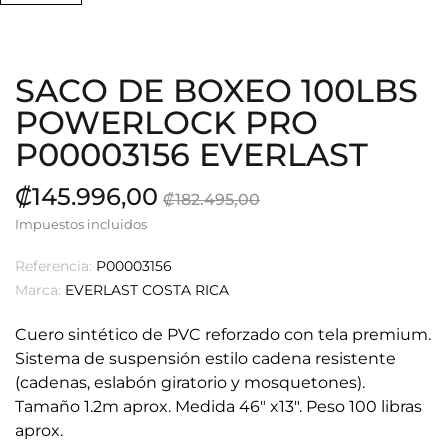
SACO DE BOXEO 100LBS
POWERLOCK PRO
P00003156 EVERLAST
₡145.996,00
₡182.495,00
Impuestos incluidos
Referencia:
P00003156
Marca:
EVERLAST COSTA RICA
Cuero sintético de PVC reforzado con tela premium.
Sistema de suspensión estilo cadena resistente
(cadenas, eslabón giratorio y mosquetones).
Tamaño 1.2m aprox.
Medida 46" x13".
Peso 100 libras
aprox.