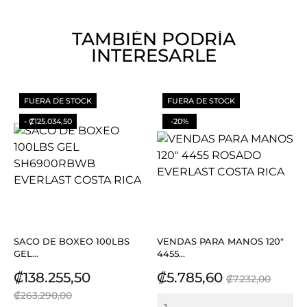
TAMBIÉN PODRÍA
INTERESARLE
FUERA DE STOCK
FUERA DE STOCK
- ₡125.034,50
-20%
SACO DE BOXEO 100LBS
VENDAS PARA MANOS 120"
GEL...
4455...
Precio
Precio
Precio
Precio
₡138.255,50
₡5.785,60
₡7.232,00
base
base
₡263.290,00