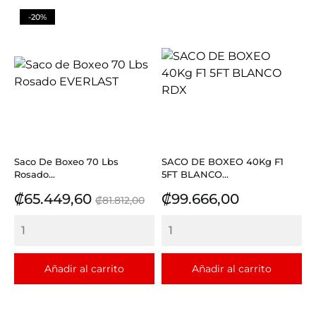
-20%
Saco De Boxeo 70 Lbs
SACO DE BOXEO 40Kg F1
Rosado...
5FT BLANCO...
Precio
Precio
Precio
₡65.449,60
₡99.666,00
₡81.812,00
base
Añadir al carrito
Añadir al carrito