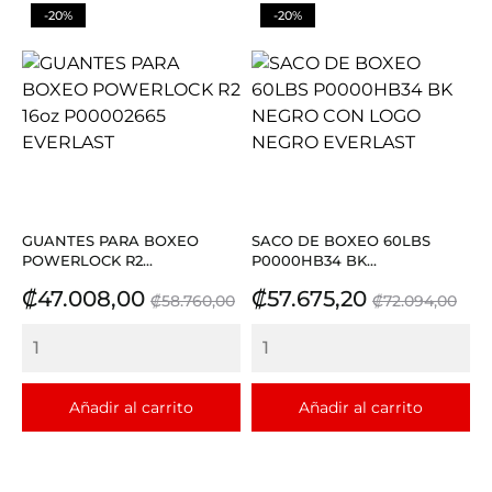
-20%
-20%
GUANTES PARA BOXEO
SACO DE BOXEO 60LBS
POWERLOCK R2...
P0000HB34 BK...
Precio
Precio
Precio
Precio
₡47.008,00
₡57.675,20
₡58.760,00
₡72.094,00
base
base
Añadir al carrito
Añadir al carrito