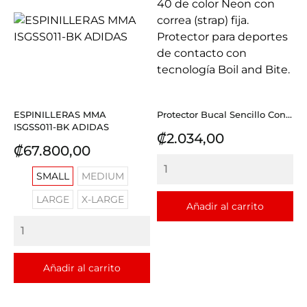
ESPINILLERAS MMA
Protector Bucal Sencillo Con...
ISGSS011-BK ADIDAS
Precio
₡2.034,00
Precio
₡67.800,00
SMALL
MEDIUM
LARGE
X-LARGE
Añadir al carrito
Añadir al carrito