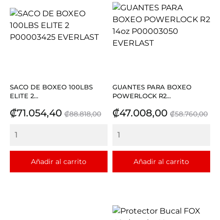
SACO DE BOXEO 100LBS
GUANTES PARA BOXEO
ELITE 2...
POWERLOCK R2...
Precio
Precio
Precio
Precio
₡71.054,40
₡47.008,00
₡88.818,00
₡58.760,00
base
base
Añadir al carrito
Añadir al carrito