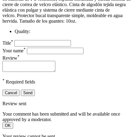
cierre de correa de velcro elástico.
Cinta de algodón tejida negra
elástica con pulgar y sistema de cierre mediante cinta de
velcro.
Protector bucal transparente simple, moldeable en agua
hervida.
Tamaño de los guantes: 10oz.
Quality:
*
Title
*
Your name
*
Review
*
Required fields
Cancel
Send
Review sent
Your comment has been submitted and will be available once
approved by a moderator.
OK
Your review cannot be sent