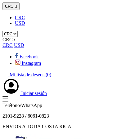
CRC

CRC
USD
CRC
CRC
USD
Facebook
Instagram
Mi lista de deseos (
0
)
Iniciar sesión
Teléfono/WhatsApp
2101-9228 / 6061-0823
ENVIOS A TODA COSTA RICA