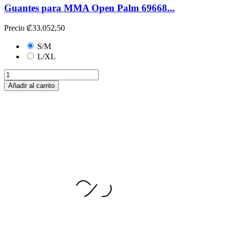
Guantes para MMA Open Palm 69668...
Precio
₡33.052,50
S/M
L/XL
Añadir al carrito