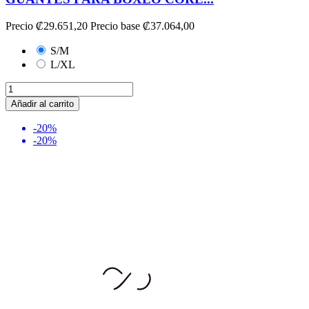
Precio
₡29.651,20
Precio base
₡37.064,00
S/M
L/XL
Añadir al carrito
-20%
-20%