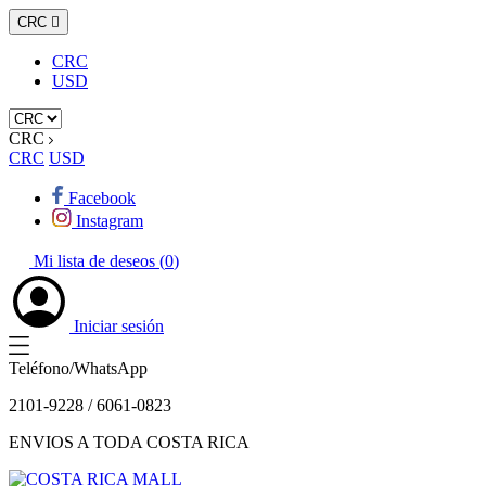
CRC

CRC
USD
CRC
CRC
USD
Facebook
Instagram
Mi lista de deseos (
0
)
Iniciar sesión
Teléfono/WhatsApp
2101-9228 / 6061-0823
ENVIOS A TODA COSTA RICA