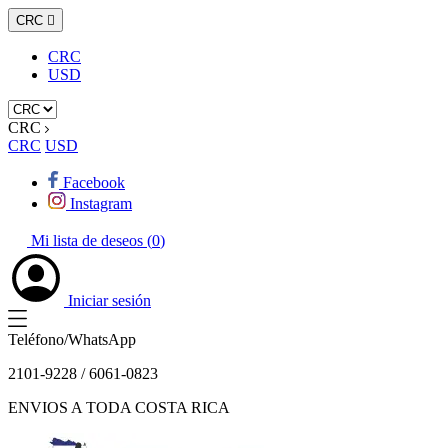
CRC

CRC
USD
CRC
CRC
USD
Facebook
Instagram
Mi lista de deseos (
0
)
Iniciar sesión
Teléfono/WhatsApp
2101-9228 / 6061-0823
ENVIOS A TODA COSTA RICA