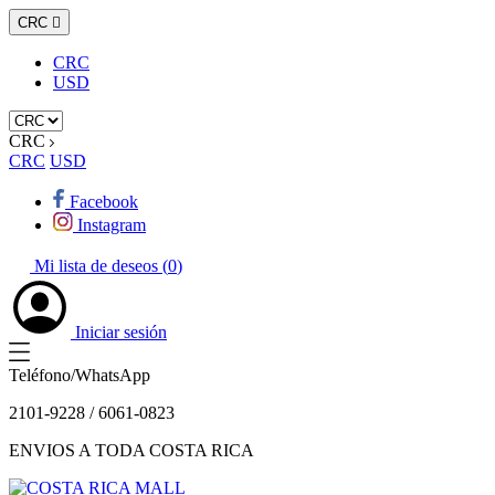
CRC

CRC
USD
CRC
CRC
USD
Facebook
Instagram
Mi lista de deseos (
0
)
Iniciar sesión
Teléfono/WhatsApp
2101-9228 / 6061-0823
ENVIOS A TODA COSTA RICA