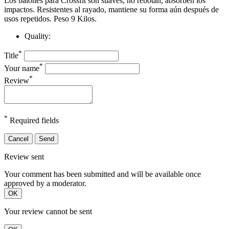
Los balones para Crossfit son suaves, no rebotan, absorben los
impactos.
Resistentes al rayado, mantiene su forma aún después de
usos repetidos.
Peso 9 Kilos.
Quality:
*
Title
*
Your name
*
Review
*
Required fields
Cancel
Send
Review sent
Your comment has been submitted and will be available once
approved by a moderator.
OK
Your review cannot be sent