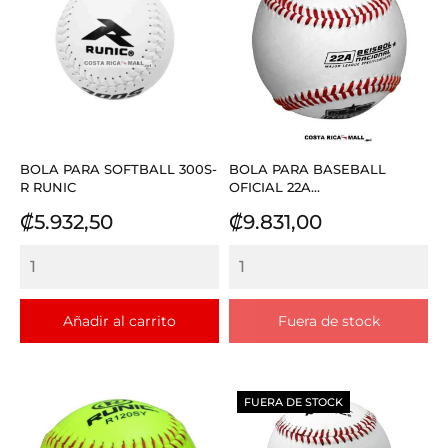
BOLA PARA SOFTBALL 300S-
BOLA PARA BASEBALL
R RUNIC
OFICIAL 22A...
Precio
Precio
₡5.932,50
₡9.831,00
Añadir al carrito
Fuera de stock
FUERA DE STOCK