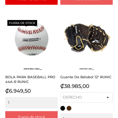
FUERA DE STOCK
BOLA PARA BASEBALL PRO
Guante De Béisbol 12" RUNIC
44A-R RUNIC
Precio
₡38.985,00
Precio
₡6.949,50
NEGRO
CAFE
Fuera de stock