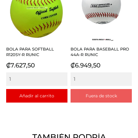
BOLA PARA SOFTBALL
BOLA PARA BASEBALL PRO
R120SY-R RUNIC
44A-R RUNIC
Precio
Precio
₡7.627,50
₡6.949,50
Añadir al carrito
Fuera de stock
TAMBIÉN PODRÍA