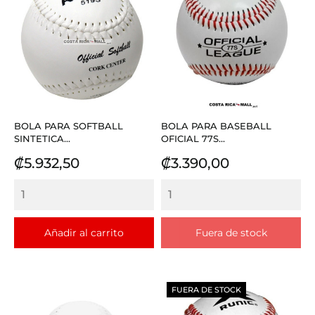
BOLA PARA SOFTBALL
BOLA PARA BASEBALL
SINTETICA...
OFICIAL 77S...
Precio
Precio
₡5.932,50
₡3.390,00
Añadir al carrito
Fuera de stock
FUERA DE STOCK