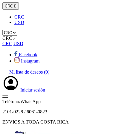
CRC

CRC
USD
CRC
CRC
USD
Facebook
Instagram
Mi lista de deseos (
0
)
Iniciar sesión
Teléfono/WhatsApp
2101-9228 / 6061-0823
ENVIOS A TODA COSTA RICA