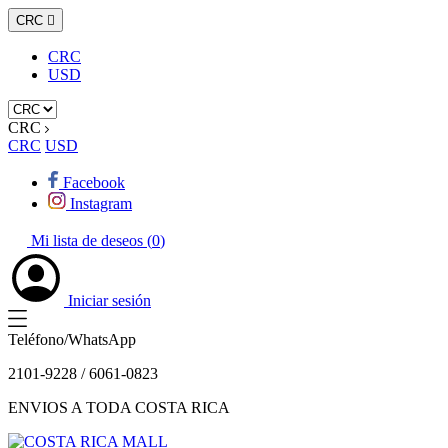
CRC

CRC
USD
CRC
CRC
USD
Facebook
Instagram
Mi lista de deseos (
0
)
Iniciar sesión
Teléfono/WhatsApp
2101-9228 / 6061-0823
ENVIOS A TODA COSTA RICA