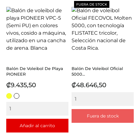
FUERA DE STOCK
Balón De Voleibol De Playa
Balón De Voleibol Oficial
PIONEER
5000...
Precio
Precio
₡9.435,50
₡48.646,50
AMARILLO
BLANCO
Fuera de stock
Añadir al carrito