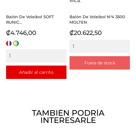
Balón De Voleibol SOFT
Balón De Voleibol N°4 3500
RUNIC...
MOLTEN
Precio
Precio
₡4.746,00
₡20.622,50
ROJO
BLANCO
BLANCO
AMARILLO
AZUL
AZUL
Fuera de stock
Añadir al carrito
TAMBIÉN PODRÍA
INTERESARLE