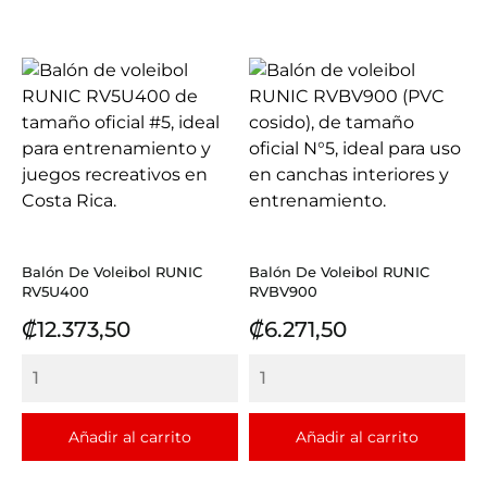
Balón De Voleibol RUNIC
Balón De Voleibol RUNIC
RV5U400
RVBV900
Precio
Precio
₡12.373,50
₡6.271,50
Añadir al carrito
Añadir al carrito