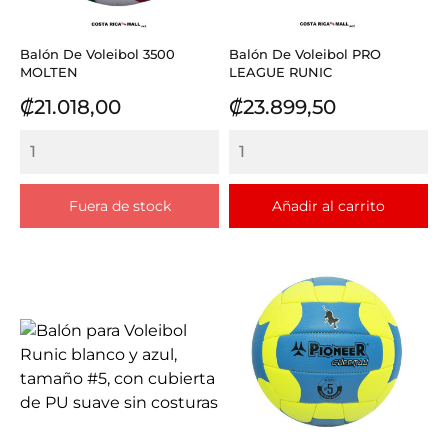
Balón De Voleibol 3500
Balón De Voleibol PRO
MOLTEN
LEAGUE RUNIC
Precio
Precio
₡21.018,00
₡23.899,50
Fuera de stock
Añadir al carrito