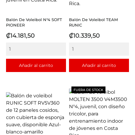
Balón De Voleibol N°4 SOFT
Balón De Voleibol TEAM
PIONEER
RUNIC
Precio
Precio
₡14.181,50
₡10.339,50
Añadir al carrito
Añadir al carrito
FUERA DE STOCK