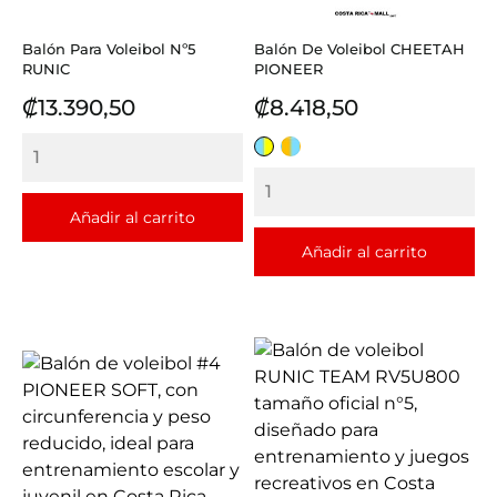
Balón Para Voleibol Nº5
Balón De Voleibol CHEETAH
RUNIC
PIONEER
Precio
Precio
₡13.390,50
₡8.418,50
CELESTE
NARANJA
CON
CON
AMARILLO
CELESTE
Añadir al carrito
Añadir al carrito