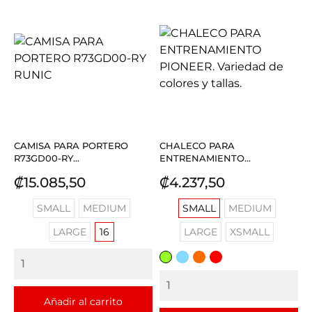
CAMISA PARA PORTERO
CHALECO PARA
R73GD00-RY...
ENTRENAMIENTO...
Precio
Precio
₡15.085,50
₡4.237,50
SMALL
MEDIUM
SMALL
MEDIUM
LARGE
16
LARGE
XSMALL
VERDE
CELESTE
NARANJA
ROJO
CLARO
Añadir al carrito