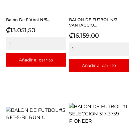
Balón De Fútbol N°5...
BALON DE FUTBOL N°3
VANTAGGIO...
Precio
₡13.051,50
Precio
₡16.159,00
Añadir al carrito
Añadir al carrito