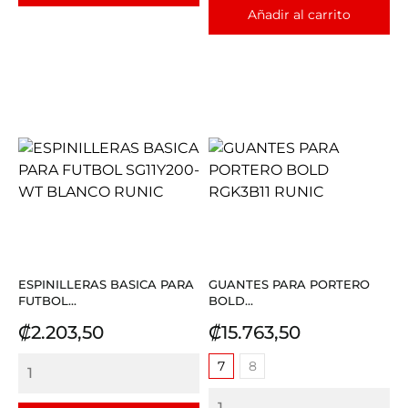
Añadir al carrito
ESPINILLERAS BASICA PARA
GUANTES PARA PORTERO
FUTBOL...
BOLD...
Precio
Precio
₡2.203,50
₡15.763,50
7
8