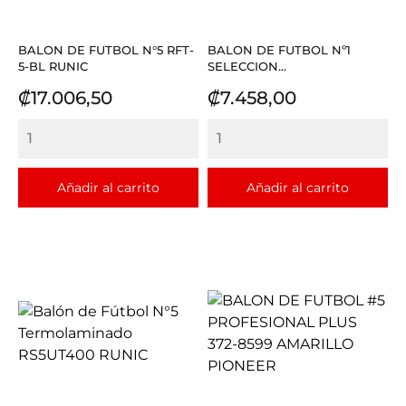
BALON DE FUTBOL N°5 RFT-
BALON DE FUTBOL Nº1
5-BL RUNIC
SELECCION...
Precio
Precio
₡17.006,50
₡7.458,00
Añadir al carrito
Añadir al carrito