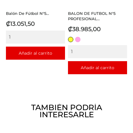
Balón De Fútbol N°5...
BALON DE FUTBOL N°5
PROFESIONAL...
Precio
₡13.051,50
Precio
₡38.985,00
AMARILLO
ROSADO
Añadir al carrito
Añadir al carrito
TAMBIÉN PODRÍA
INTERESARLE