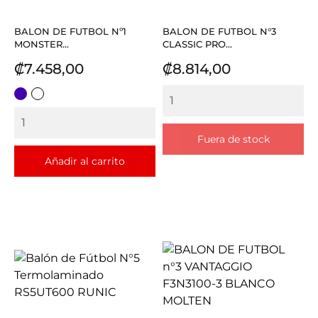
BALON DE FUTBOL Nº1
BALON DE FUTBOL N°3
MONSTER...
CLASSIC PRO...
Precio
Precio
₡7.458,00
₡8.814,00
MORADO
BLANCO
Fuera de stock
Añadir al carrito