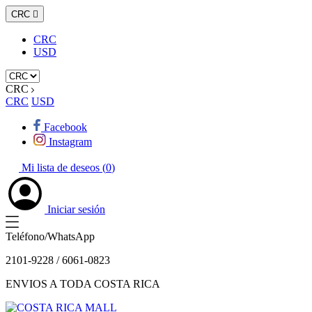
CRC

CRC
USD
CRC
CRC
USD
Facebook
Instagram
Mi lista de deseos (
0
)
Iniciar sesión
Teléfono/WhatsApp
2101-9228 / 6061-0823
ENVIOS A TODA COSTA RICA