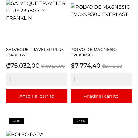
SALVEQUE TRAVELER PLUS
POLVO DE MAGNESIO
23480-GY...
EVCK9R300...
Precio
Precio
Precio
Precio
₡75.032,00
₡7.774,40
₡107.124,00
₡9.718,00
base
base
Añadir al carrito
Añadir al carrito
-20%
-20%