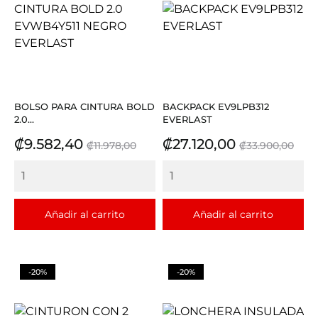
BOLSO PARA CINTURA BOLD
BACKPACK EV9LPB312
2.0...
EVERLAST
Precio
Precio
Precio
Precio
₡9.582,40
₡27.120,00
₡11.978,00
₡33.900,00
base
base
Añadir al carrito
Añadir al carrito
-20%
-20%