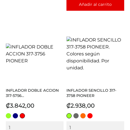
Añadir al carrito
INFLADOR DOBLE ACCION
INFLADOR SENCILLO 317-
317-5756...
3758 PIONEER
Precio
Precio
₡3.842,00
₡2.938,00
VERDE
AZUL
ROJO
VERDE
GRIS
NARANJA
ROJO
CLARO
CLARO