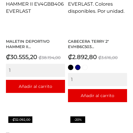
MALETIN DEPORTIVO
CABECERA TERRY 2"
HAMMER II...
EVHB6C503...
Precio
Precio
Precio
Precio
₡30.555,20
₡2.892,80
₡38.194,00
₡3.616,00
base
base
NEGRO
AZUL
BLANCO
Añadir al carrito
Añadir al carrito
- ₡32.092,00
-20%