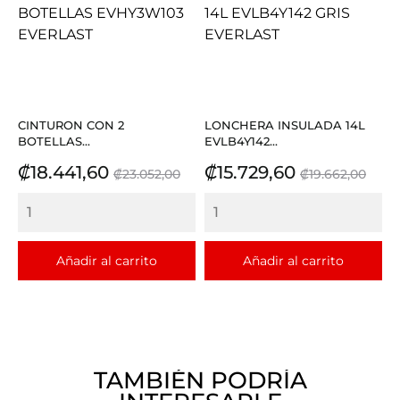
CINTURON CON 2
LONCHERA INSULADA 14L
BOTELLAS...
EVLB4Y142...
Precio
Precio
Precio
Precio
₡18.441,60
₡15.729,60
₡23.052,00
₡19.662,00
base
base
Añadir al carrito
Añadir al carrito
TAMBIÉN PODRÍA