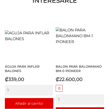
INTERESARLE
AGUJA PARA INFLAR
BALON PARA BALONMANO
BALONES
BM-0 PIONEER
Precio
Precio
₡339,00
₡22.600,00
0
Añadir al carrito