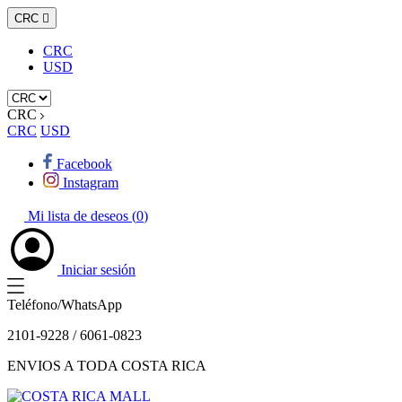
CRC

CRC
USD
CRC
CRC
USD
Facebook
Instagram
Mi lista de deseos (
0
)
Iniciar sesión
Teléfono/WhatsApp
2101-9228 / 6061-0823
ENVIOS A TODA COSTA RICA