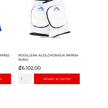
KP652
RODILLERA ACOLCHONADA RKP654
RUNIC
Precio
₡6.102,00
to
Añadir al carrito