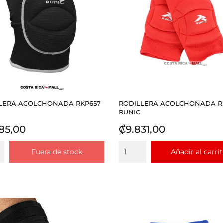
LERA ACOLCHONADA RKP657
RODILLERA ACOLCHONADA R
RUNIC
io
Precio
85,00
₡9.831,00
Fuera de stock
Añadir al carri