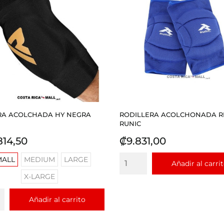
A ACOLCHADA HY NEGRA
RODILLERA ACOLCHONADA R
RUNIC
io
Precio
814,50
₡9.831,00
MALL
MEDIUM
LARGE
Añadir al carri
X-LARGE
Añadir al carrito