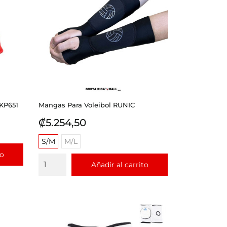
KP651
Mangas Para Voleibol RUNIC
Precio
₡5.254,50
S/M
M/L
to
Añadir al carrito