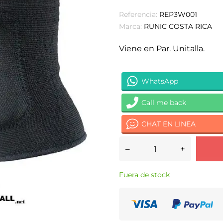
Referencia:
REP3W001
Marca:
RUNIC COSTA RICA
Viene en Par.
Unitalla.
WhatsApp
Call me back
CHAT EN LINEA
–
+
Fuera de stock