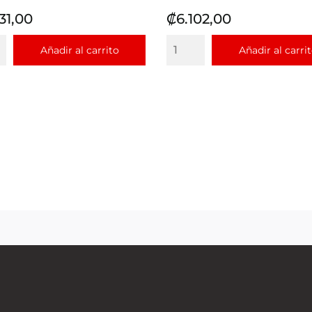
io
Precio
31,00
₡6.102,00
Añadir al carrito
Añadir al carri