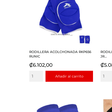
RODILLERA ACOLCHONADA RKP656
RODIL
RUNIC
JR...
Precio
Prec
₡6.102,00
₡5.0
Añadir al carrito