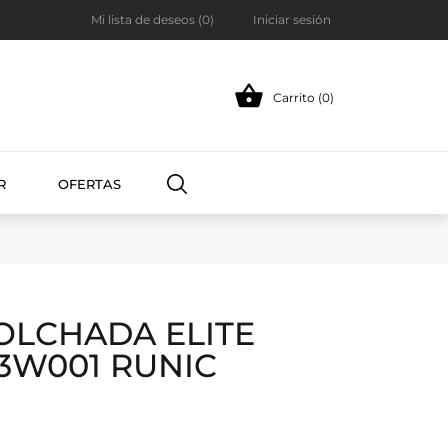
Mi lista de deseos (
0
)
Iniciar sesión

Carrito (0)
R
OFERTAS
OLCHADA ELITE
3W001 RUNIC