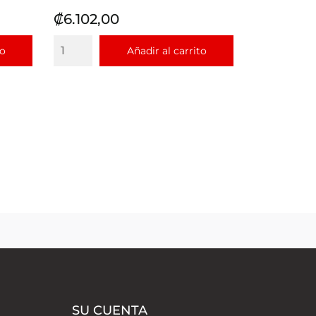
Precio
₡6.102,00
to
Añadir al carrito
SU CUENTA