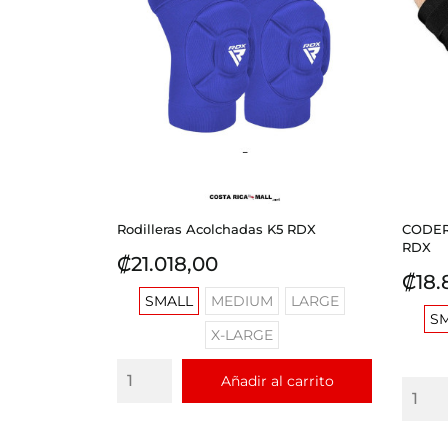
Rodilleras Acolchadas K5 RDX
CODER
RDX
Precio
₡21.018,00
Prec
₡18.
SMALL
MEDIUM
LARGE
S
X-LARGE
Añadir al carrito