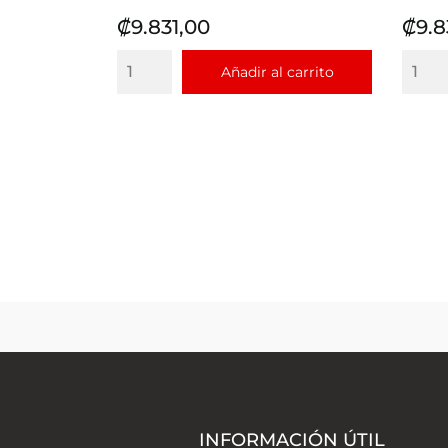
Precio
Prec
₡9.831,00
₡9.8
Añadir al carrito
INFORMACIÓN ÚTIL