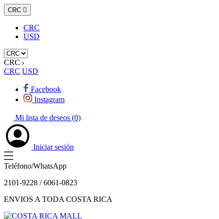
CRC

CRC
USD
CRC
CRC
USD
Facebook
Instagram
Mi lista de deseos (
0
)
Iniciar sesión
Teléfono/WhatsApp
2101-9228 / 6061-0823
ENVIOS A TODA COSTA RICA