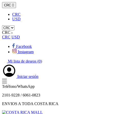
CRC

CRC
USD
CRC
CRC
USD
Facebook
Instagram
Mi lista de deseos (
0
)
Iniciar sesión
Teléfono/WhatsApp
2101-9228 / 6061-0823
ENVIOS A TODA COSTA RICA