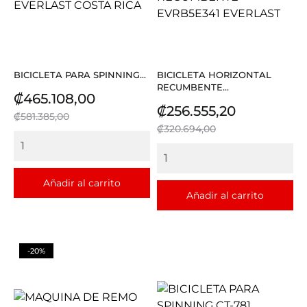
BICICLETA PARA SPINNING...
BICICLETA HORIZONTAL
RECUMBENTE...
Precio
Precio
₡465.108,00
Precio
Precio
₡256.555,20
base
₡581.385,00
base
₡320.694,00
Añadir al carrito
Añadir al carrito
-20%