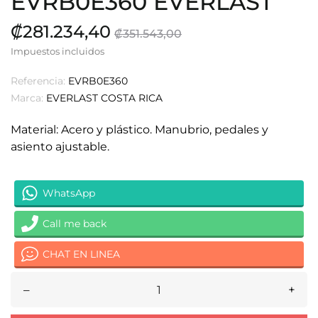
EVRB0E360 EVERLAST
₡281.234,40
₡351.543,00
Impuestos incluidos
Referencia:
EVRB0E360
Marca:
EVERLAST COSTA RICA
Material: Acero y plástico. Manubrio, pedales y
asiento ajustable.
WhatsApp
Call me back
CHAT EN LINEA
–
+