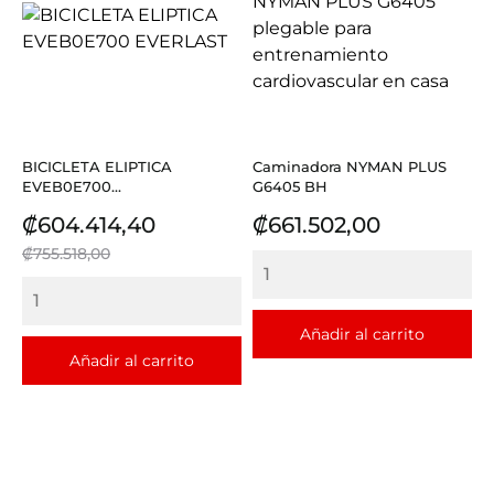
BICICLETA ELIPTICA
Caminadora NYMAN PLUS
EVEB0E700...
G6405 BH
Precio
Precio
Precio
₡604.414,40
₡661.502,00
base
₡755.518,00
Añadir al carrito
Añadir al carrito