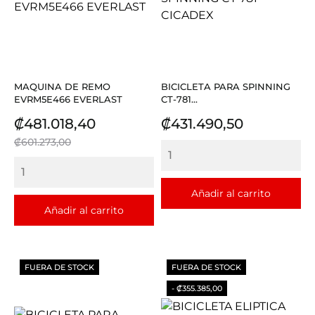
MAQUINA DE REMO
BICICLETA PARA SPINNING
EVRM5E466 EVERLAST
CT-781...
Precio
Precio
Precio
₡481.018,40
₡431.490,50
base
₡601.273,00
Añadir al carrito
Añadir al carrito
FUERA DE STOCK
FUERA DE STOCK
- ₡355.385,00