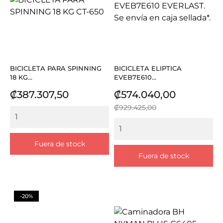
BICICLETA PARA SPINNING
BICICLETA ELIPTICA
18 KG...
EVEB7E610...
Precio
Precio
Precio
₡387.307,50
₡574.040,00
base
₡929.425,00
Fuera de stock
Fuera de stock
-20%