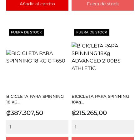
Añadir al carrito
Fuera de stock
FUERA DE STOCK
FUERA DE STOCK
BICICLETA PARA SPINNING
BICICLETA PARA SPINNING
18 KG...
18Kg...
Precio
Precio
₡387.307,50
₡215.265,00