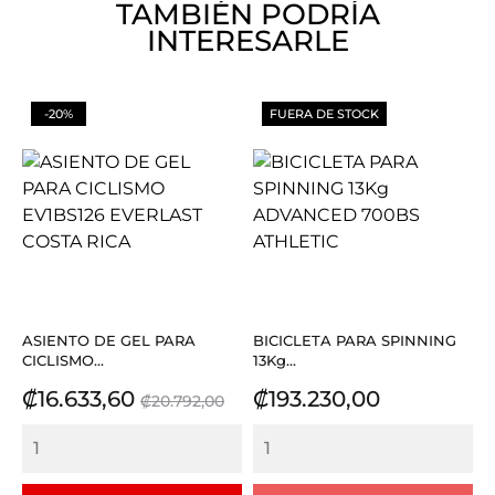
TAMBIÉN PODRÍA
INTERESARLE
-20%
FUERA DE STOCK
ASIENTO DE GEL PARA
BICICLETA PARA SPINNING
CICLISMO...
13Kg...
Precio
Precio
Precio
₡16.633,60
₡193.230,00
₡20.792,00
base