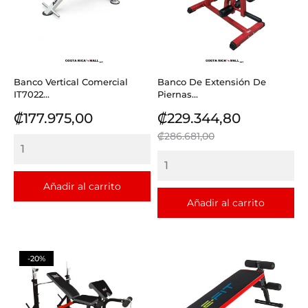
Banco Vertical Comercial
Banco De Extensión De
IT7022...
Piernas...
Precio
Precio
Precio
₡177.975,00
₡229.344,80
base
₡286.681,00
Añadir al carrito
Añadir al carrito
-20%