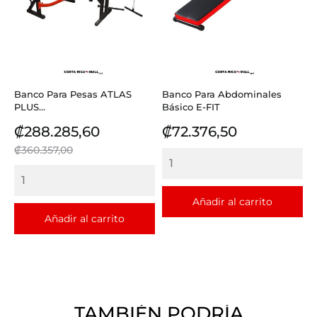
Banco Para Pesas ATLAS
Banco Para Abdominales
PLUS...
Básico E-FIT
Precio
Precio
Precio
₡288.285,60
₡72.376,50
base
₡360.357,00
Añadir al carrito
Añadir al carrito
TAMBIÉN PODRÍA