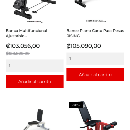
Banco Multifuncional
Banco Plano Corto Para Pesas
Ajustable...
RISING
Precio
Precio
Precio
₡103.056,00
₡105.090,00
base
₡128.820,00
Añadir al carrito
Añadir al carrito
-20%