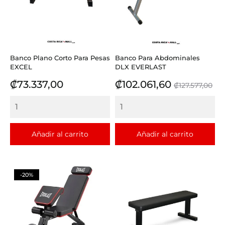
Banco Plano Corto Para Pesas
Banco Para Abdominales
EXCEL
DLX EVERLAST
Precio
Precio
Precio
₡73.337,00
₡102.061,60
₡127.577,00
base
Añadir al carrito
Añadir al carrito
-20%