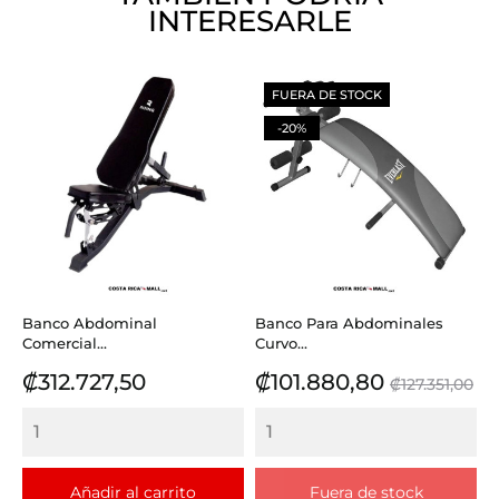
INTERESARLE
FUERA DE STOCK
-20%
Banco Abdominal
Banco Para Abdominales
Comercial...
Curvo...
Precio
Precio
Precio
₡312.727,50
₡101.880,80
₡127.351,00
base
Añadir al carrito
Fuera de stock