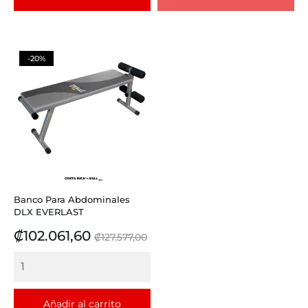
-20%
Banco Para Abdominales
DLX EVERLAST
Precio
Precio
₡102.061,60
₡127.577,00
base
Añadir al carrito