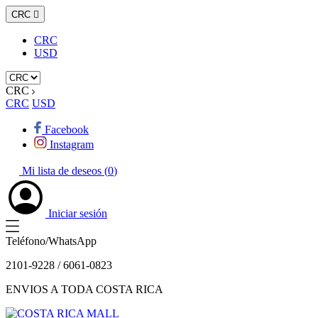
CRC

CRC
USD
CRC
CRC
USD
Facebook
Instagram
Mi lista de deseos (
0
)
Iniciar sesión
Teléfono/WhatsApp
2101-9228 / 6061-0823
ENVIOS A TODA COSTA RICA