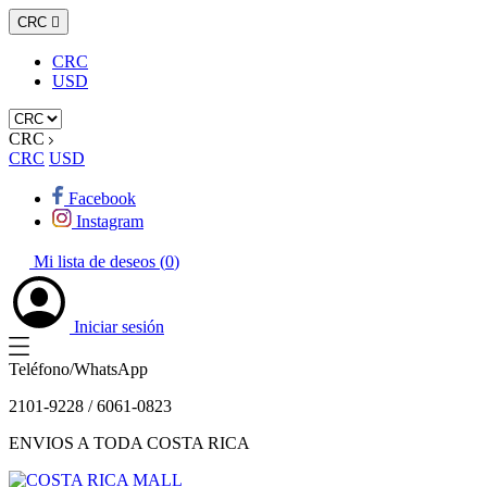
CRC

CRC
USD
CRC
CRC
USD
Facebook
Instagram
Mi lista de deseos (
0
)
Iniciar sesión
Teléfono/WhatsApp
2101-9228 / 6061-0823
ENVIOS A TODA COSTA RICA