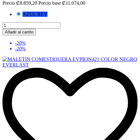
Precio
₡8.859,20
Precio base
₡11.074,00
AZUL REY
Añadir al carrito
-20%
-20%